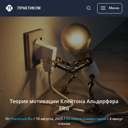
Перейти
Main
Меню
ПРАКТИКУМ
к
Menu
содержимому
Теория мотивации Клейтона Альдерфера
ERG
От
Practicum Ru
/
10 августа, 2025
/
Оставьте комментарий
/
4 минут
чтения