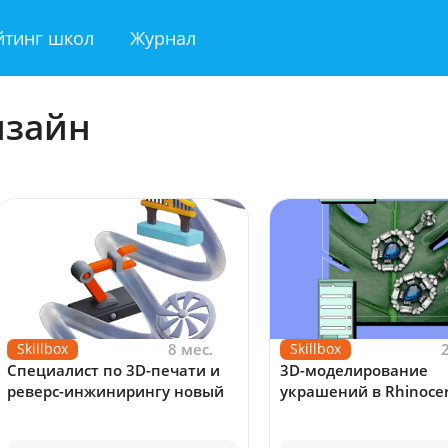
йтинг школ
Журнал
зайн
Skillbox
8 мес.
Skillbox
Специалист по 3D-печати и
3D-моделирование
реверс-инжинирингу новый
украшений в Rhinoce