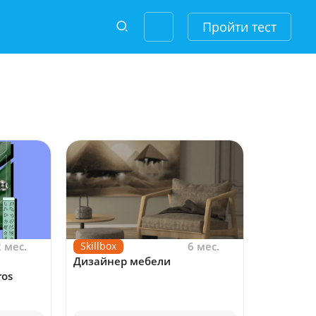
Пройти тест
2 мес.
Skillbox
6 мес.
Дизайнер мебели
ros