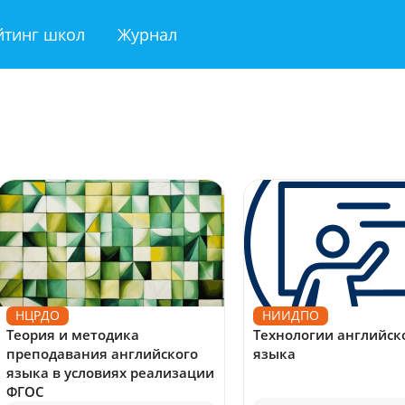
йтинг школ
Журнал
НЦРДО
НИИДПО
Теория и методика
Технологии английск
преподавания английского
языка
языка в условиях реализации
ФГОС