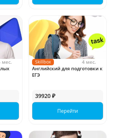
4 мес.
Skillbox
4 мес.
слых
Английский для подготовки к
ЕГЭ
39920 ₽
Перейти