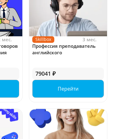
2 мес.
Skillbox
3 мес.
говоров
Профессия преподаватель
ния
английского
79041 ₽
Перейти