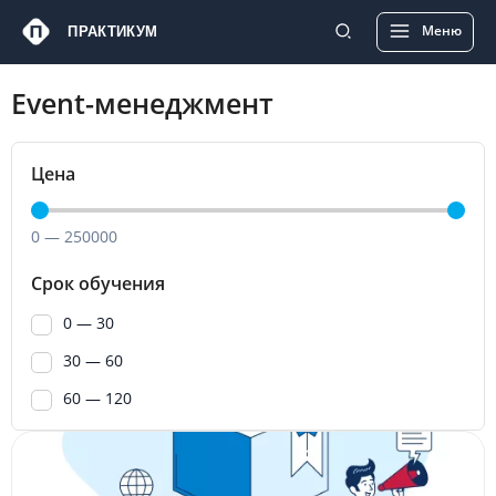
Перейти
Main
Меню
ПРАКТИКУМ
к
Menu
содержимому
Event-менеджмент
Цена
0
—
250000
Срок обучения
0 — 30
30 — 60
60 — 120