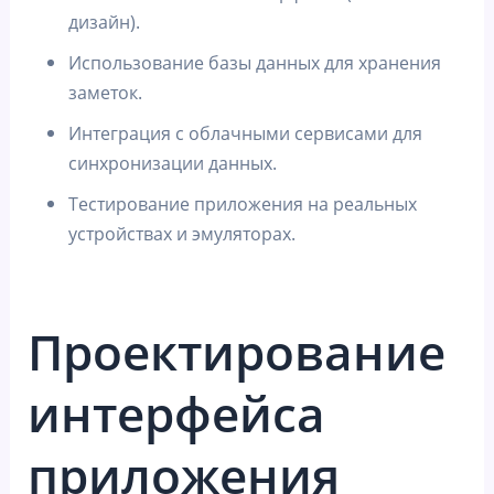
дизайн).
Использование базы данных для хранения
заметок.
Интеграция с облачными сервисами для
синхронизации данных.
Тестирование приложения на реальных
устройствах и эмуляторах.
Проектирование
интерфейса
приложения