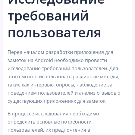
требований
пользователя
Перед началом разработки приложения для
заметок на Android необходимо провести
исследование требований пользователей. Для
этого можно использовать различные методы,
такие как интервью, опросы, наблюдение за
поведением пользователей и анализ отзывов о
существующих приложениях для заметок.
В процессе исследования необходимо
определить основные потребности
пользователей, их предпочтения в