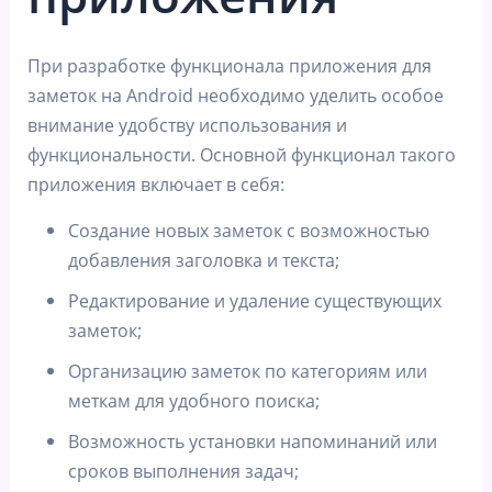
При разработке функционала приложения для
заметок на Android необходимо уделить особое
внимание удобству использования и
функциональности. Основной функционал такого
приложения включает в себя:
Создание новых заметок с возможностью
добавления заголовка и текста;
Редактирование и удаление существующих
заметок;
Организацию заметок по категориям или
меткам для удобного поиска;
Возможность установки напоминаний или
сроков выполнения задач;