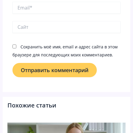
Email*
Сайт
Сохранить моё имя, email и адрес сайта в этом
браузере для последующих моих комментариев.
Похожие статьи