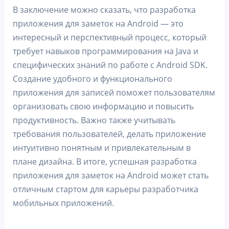
В заключение можно сказать, что разработка
приложения для заметок на Android — это
интересный и перспективный процесс, который
требует навыков программирования на Java и
специфических знаний по работе с Android SDK.
Создание удобного и функционального
приложения для записей поможет пользователям
организовать свою информацию и повысить
продуктивность. Важно также учитывать
требования пользователей, делать приложение
интуитивно понятным и привлекательным в
плане дизайна. В итоге, успешная разработка
приложения для заметок на Android может стать
отличным стартом для карьеры разработчика
мобильных приложений.