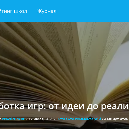
йтинг школ
Журнал
ботка игр: от идеи до реал
т
Practicum Ru
/
17 июля, 2025
/
Оставьте комментарий
/
4 минут чтен