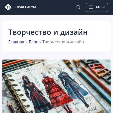
Перейти
Main
Меню
ПРАКТИКУМ
к
Menu
содержимому
Творчество и дизайн
Главная
Блог
Творчество и дизайн